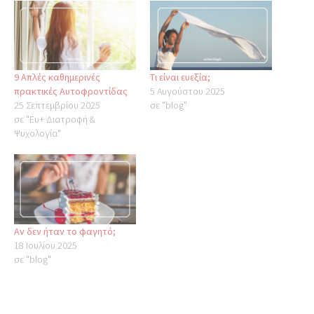
9 Απλές καθημερινές
Τι είναι ευεξία;
πρακτικές Αυτοφροντίδας
5 Αυγούστου 2025
25 Σεπτεμβρίου 2025
σε "blog"
σε "Ευ+ Διατροφή &
Ψυχολογία"
Αν δεν ήταν το φαγητό;
18 Ιουλίου 2025
σε "blog"