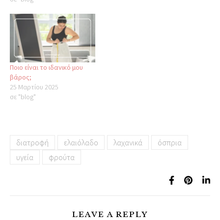
Ποιο είναι το ιδανικό μου
βάρος;
25 Μαρτίου 2025
σε "blog"
διατροφή
ελαιόλαδο
λαχανικά
όσπρια
υγεία
φρούτα
LEAVE A REPLY