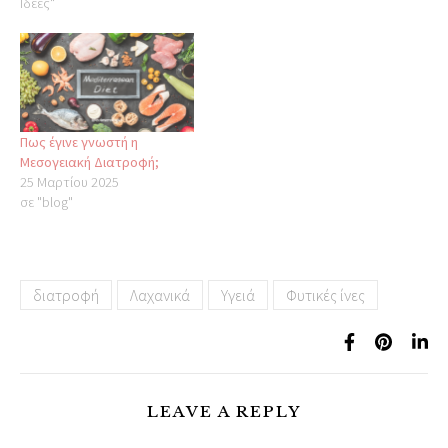
Ιδέες"
Πως έγινε γνωστή η
Μεσογειακή Διατροφή;
25 Μαρτίου 2025
σε "blog"
διατροφή
Λαχανικά
Υγειά
Φυτικές ίνες
LEAVE A REPLY